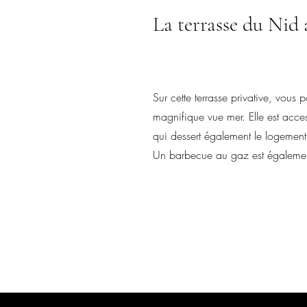
La terrasse du Nid
Sur cette terrasse privative, vous
p
magnifique vue mer. Elle est acc
qui dessert également le logement
Un barbecue au gaz est également