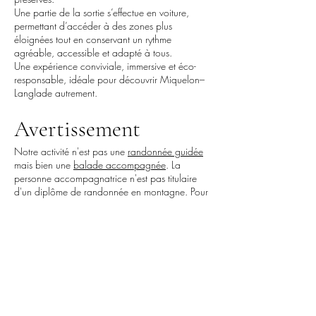
Une partie de la sortie s’effectue en voiture,
permettant d’accéder à des zones plus
éloignées tout en conservant un rythme
agréable, accessible et adapté à tous.
Une expérience conviviale, immersive et éco-
responsable, idéale pour découvrir Miquelon–
Langlade autrement.
Avertissement
Notre activité n'est pas une
randonnée guidée
mais
bien une
balade accompagnée
. La
personne accompagnatrice n'est pas titulaire
d'un diplôme de randonnée en montagne. Pour
une randonnée guidée, nous vous invitons à
vous diriger
vers
notre partenaire
Escapade
Insulaire
.