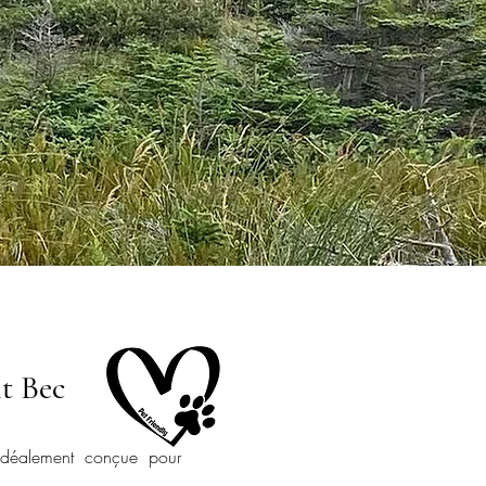
it Bec
idéalement conçue pour